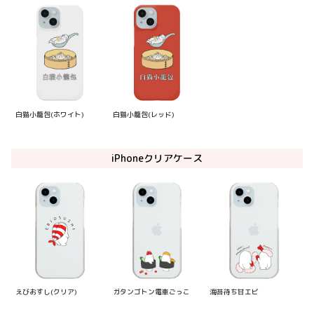
白猫小籠包(ホワイト)
白猫小籠包(レッド)
iPhoneクリアケース
えびおすし(クリア)
ガタンゴトン電車ごっこ
海苔待ち甘エビ