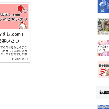
！過去作よりも見やすく
のです...
イクオリティになってい
..
すし.com」
ごあいさつ
してくださるみなさまこ
はじめましてのみなさま
ーターのえびおすしと申
の度、ずっとずっと作り
2025.01.30
！念願の…！「オフィシ
サイト」を開設させてい
た！不慣れながらも精一
...
新着