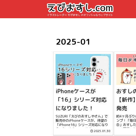
2025-01
iPhoneケースが
おすし
「16」シリーズ対応
【新作】
になりました！
発売
SUZURI「えびのおすしやさん」で
約4ヶ月ぶり
販売中のiPhoneケースが、待望の
ンプ！「毎
「iPhone16」シリーズ対応になり
③」おすし
ました！ iPhone16 iPhone16 Pro
ても可愛い
2025.01.30
iPhone16 Plus iPhone16 P...
今回のスタ