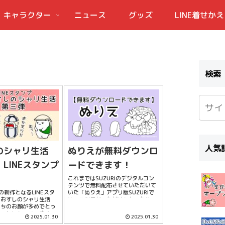
キャラクター
ニュース
グッズ
LINE着せかえ
検索
人気
のシャリ生活
ぬりえが無料ダウンロ
LINEスタンプ
ードできます！
これまではSUZURIのデジタルコン
テンツで無料配布させていただいて
の新作となるLINEスタ
いた「ぬりえ」アプリ版SUZURIで
日おすしのシャリ生活
は、ご利用がいただけなかったり、
たちのお顔が多めでとっ
ログインする必要があったり…と無
セットになっています！
料配布とはいえ何かとハードルの高
2025.01.30
2025.01.30
ンプから、制作方法を変
いコンテンツになってしまっていた