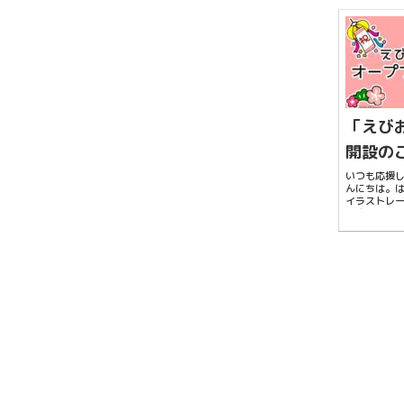
更しました
キレイでハ
るかなーと思.
「えびお
開設の
いつも応援
んにちは。
イラストレ
します。こ
たかった…
ャルウェブ
ただきまし
杯制作しました